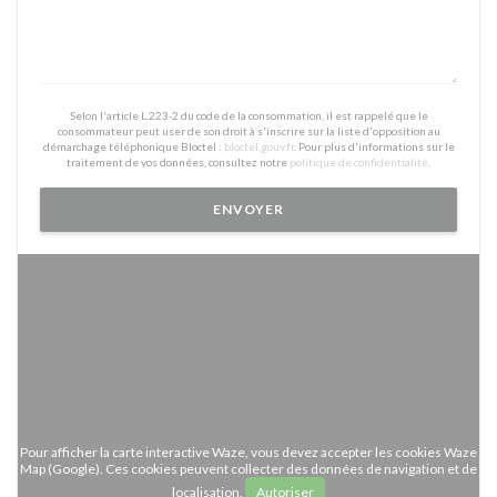
Selon l'article L.223-2 du code de la consommation, il est rappelé que le
consommateur peut user de son droit à s'inscrire sur la liste d'opposition au
démarchage téléphonique Bloctel :
bloctel.gouv.fr
. Pour plus d'informations sur le
traitement de vos données, consultez notre
politique de confidentialité
.
Pour afficher la carte interactive Waze, vous devez accepter les cookies Waze
Map (Google). Ces cookies peuvent collecter des données de navigation et de
localisation.
Autoriser