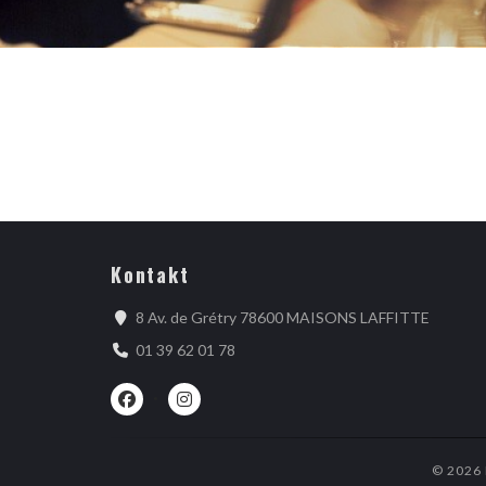
Kontakt
((öffnet
8 Av. de Grétry 78600 MAISONS LAFFITTE
01 39 62 01 78
Facebook ((öffnet ein neues Fenster))
Instagram ((öffnet ein neues Fenster))
© 2026